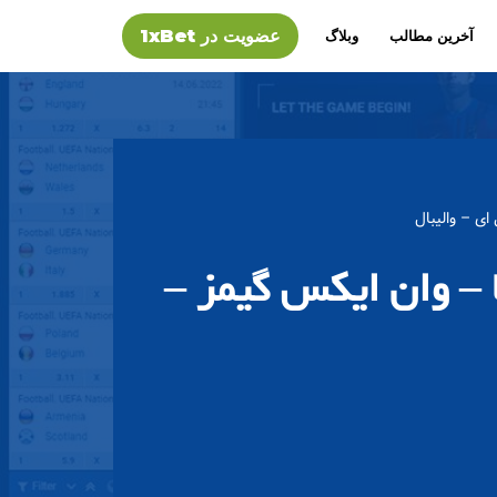
عضویت در 1xBet
آخرین مطالب
وبلاگ
ی – والیبال
 – وان ایکس گیمز –