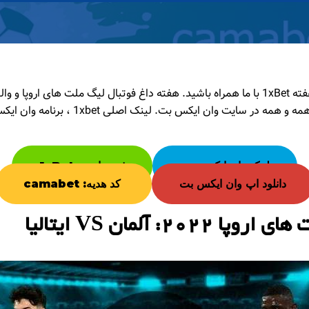
امروز با آخرین رویدادهای هفته 1xBet با ما همراه باشید. هفته داغ فوتبال لیگ ملت های ار
لینک وان ایکس بت
ثبت نام در 1xBet
دانلود اپ وان ایکس بت
کد هدیه: camabet
202: آلمان VS ایتالیا