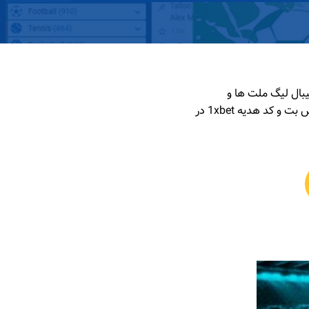
وپا و والیبال لیگ ملت ها و
همچنین فینال ان بی ای ، همه و همه در سایت وان ایکس بت. لینک اصلی 1xbet ، برنامه وان ایکس بت و کد هدیه 1xbet در