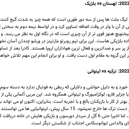
وه 4 قرعه کشی لیگ ملت ها پس از سه دور طوری است که همه چیز به شدت گیج کن
ده بلژیکی هاست. این برای تیم روبرتو مارتینز در ورشو چندان آسان نخوا
ز پر سر و صداترین و فعال ترین هواداران اروپا هستند. کادرا بعد از ت
 این گروه به مقام اول دست یافت. و او برای انجام این مهم تلاش خواهد
یورو 2020 شکست خورد و به دلیل حواشی و دلایلی که ربطی به فوتبال ندارد به دست
با جزایر فارو، لوکزامبورگ و لیتوانی همگروه شد. این مربی آلمانی یکی از
تر از کار با بازیکنان بالغ و با تجربه است. بنابراین، اکنون او می تواند 
آزمایش کند، زیرا رتبه اول از دست ترک ها خارج نمیشود. 15 سال پیش، لیتوانیای
دردسرهای زیادی ایجاد کنند، اما اخیرا حتی 6 گل از سردار دورسون و بازیکن هایش در خان
های والداس ایوانوسکاس اجتناب از شکستی دیگر است.