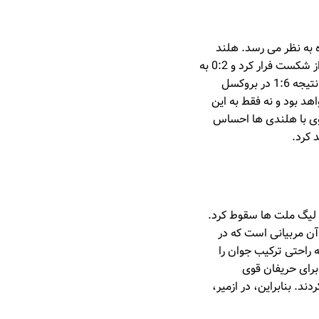
نده به نظر می رسد. هلند
بلژیک را شکست داد، اما پس از آن با ولز در وقت اضافه تساوی کرد و در اواسط نیمه دوم به سختی از شکست فرار کرد و 0:2 به
لهستان باخت. تیم چسلاو میخنویچ هنوز قوی تر از آن چیزی است که در نگاه اول به نظر می رسد. و نتیجه 1:6 در بروکسل
هد بود و نه فقط به این
ساوی با هلندی ها احساس
 کرد.
ه سوم لیگ ملت ها سقوط کرد.
 آن مربیانی است که در
به راحتی ترکیب جوان را
ی ها می توانستند برای حریفان قوی
ه دریافت کردند. بنابراین، در ازمیر،