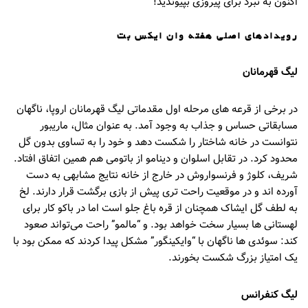
اکنون به نبرد برای پیروزی بپیوندید!
رویدادهای اصلی هفته وان ایکس بت
لیگ قهرمانان
در برخی از قرعه های مرحله اول مقدماتی لیگ قهرمانان اروپا، ناگهان
مسابقاتی حساس و جذاب به وجود آمد. به عنوان مثال، ماریبور
نتوانست در خانه شاختار را شکست دهد و خود را به تساوی بدون گل
محدود کرد. در تقابل اسلوان و دینامو از باتومی هم همین اتفاق افتاد.
شریف، کلوژ و فرنسواروش در خارج از خانه نتایج مشابهی به دست
آورده اند و در موقعیت راحت تری پیش از بازی برگشت قرار دارند. لخ
به لطف گل ایشاک همچنان از قره باغ جلو است اما در باکو کار برای
لهستانی ها بسیار سخت خواهد بود. و “مالمو” راحت می‌تواند صعود
کند: سوئدی ها ناگهان با “وایکینگور” مشکل پیدا کردند که ممکن بود با
یک امتیاز بزرگ شکست بخورند.
لیگ کنفرانس