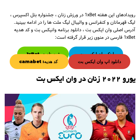
رویدادهای این هفته 1xBet در ورزش زنان ، جشنواره بتل اکسپرس ،
لیگ قهرمانان و کنفرانس و والیبال لیگ ملت ها را در ادامه ببینید.
آدرس اصلی وان ایکس بت ، دانلود برنامه وانیکس بت و کد هدیه
1xBet فارسی در منوی زیر قرار گرفته است:
لینک وان ایکس بت
ثبت نام در 1xBet
دانلود اپ وان ایکس بت
کد هدیه: camabet
یورو 2022 زنان در وان ایکس بت