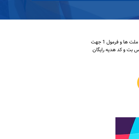
در رویدادهای هفته 1xBet برترین رقابت های ورزشی در فوتبال زنان ، فوتبال دوستانه ، والیبال لیگ ملت ها و فرمول 1 جهت
ی ، برنامه موبایل وان ایکس بت و کد هدیه رایگان