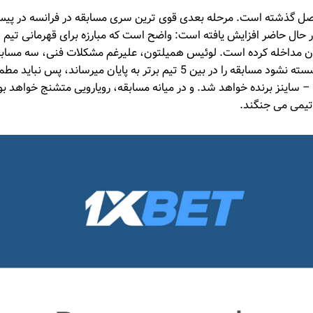
 نیمی از فصل گذشته است. مرحله بعدی قوی ترین سری مسابقه در فرانسه در پی
حال حاضر افزایش یافته است: واضح است که مبارزه برای قهرمانی تیم ه
مداخله کرده است. لوئیس همیلتون، علیرغم مشکلات فنی، سه مسابقه آ
رساند، جورج راسل اگر بازنشسته نشود مسابقه را در بین 5 تیم برتر به پایان م
– ساینز برنده خواهد شد. و در میانه مسابقه، رویارویی متشنج خواهد بود،
تیمی می جنگند.