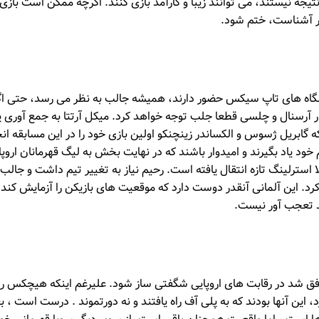
یجه نیستند، می توانند زیبا و کارآمد بازی کنند. اگرچه ممکن است باز
ر آشناست، ختم شود.
شگاه های تاپ سیکس حضور دارند، همیشه جالب به نظر می رسد، حتی ا
ار آرسنال و چلسی قطعا جلب توجه خواهد کرد. میکل آرتتا به جمع آوری 
ه گابریل ژسوس و الکساندر زینچنکو اولین بازی خود را در این مسابقه ا
م خود یاد بگیرند و امیدوار باشند که در نهایت بخش به لیگ قهرمانان اروپ
استرلینگ تازه انتقال یافته است. رحیم نیاز به تغییر تیم داشت و جال
کرد. این آلمانی آنقدر دوست دارد که موقعیت های بازیکن را آزمایش کند که
د تعجب آور نیست.
 شد در رقابت های اروپایی شگفتی ساز شود. علیرغم اینکه هیچکس روی
د، این آنها بودند که به پلی آف راه یافتند و نه دورتموند . درست است ، 