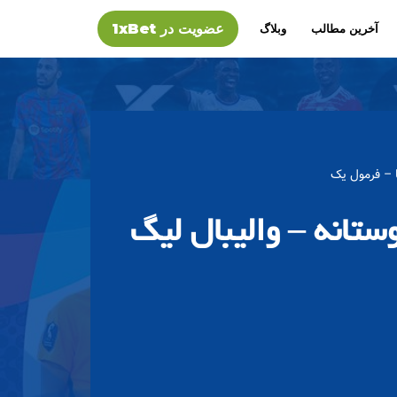
عضویت در 1xBet
آخرین مطالب
وبلاگ
ا – فرمول یک
ستانه – والیبال لیگ