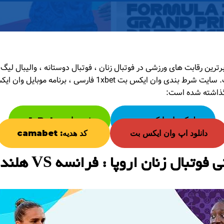
پیش بینی در دسترس است. سایت شرط بندی وان ایکس بت 1xbet فارس
گذاشته شده است:
لینک وان ایکس بت
ثبت نام در 1xBet
دانلود اپ وان ایکس بت
کد هدیه: camabet
وتبال زنان اروپا : فرانسه VS هلند