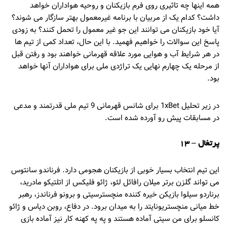
همه اینها چه تاثیری روی فرم بازیکنان و روحیه هواداران خواهد
داشت؟ کدام یک از مربیان با برنامه غیرمعمول بهتر سازگار می شوند؟
آیا خود بازیکنان می توانند این جو غیر معمول را تحمل کنند؟ به زودی
پاسخ این سوالات را خواهیم فهمید. با این حال، تعداد کمی از تیم ها
در هر شرایط آب و هوایی مورد علاقه قهرمانی خواهند بود و رفتن قبل
از مرحله یک چهارم نهایی یک تراژدی ملی برای هواداران آنها خواهد
بود.
در زیر تحلیل 1xBet برای شانس قهرمانی 9 تیم ملی قدرتمند و مدعی
در مسابقات پیش رو آورده شده است.
پرتغال – 13
این تیم انتخاب بسیار خوبی از بازیکنان هجومی دارد. فرناندو سانتوس
می تواند گلزن برتر میلان رافائل لئو، ژائو فلیکس از اتلتیکو مادرید،
برناردو سیلوا بازیکن خیره کننده منچسترسیتی و برونو فرناندز، رهبر
خط میانی منچستریونایتد را به میدان برود. در دفاع، روبن دیاس و ژائو
کانسلو برای من سیتی آماده هستند و په په کهنه کار نیز آماده بازی