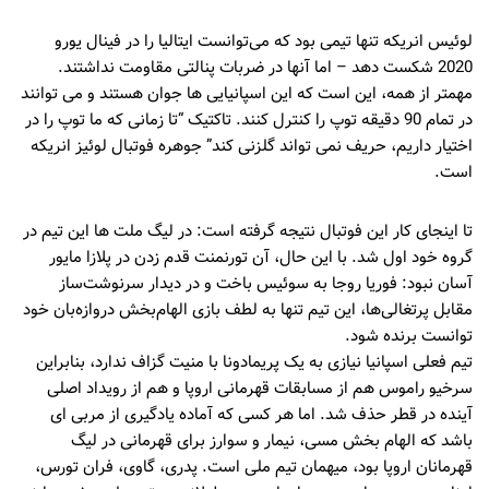
لوئیس انریکه تنها تیمی بود که می‌توانست ایتالیا را در فینال یورو
2020 شکست دهد – اما آنها در ضربات پنالتی مقاومت نداشتند.
مهمتر از همه، این است که این اسپانیایی ها جوان هستند و می توانند
در تمام 90 دقیقه توپ را کنترل کنند. تاکتیک “تا زمانی که ما توپ را در
اختیار داریم، حریف نمی تواند گلزنی کند” جوهره فوتبال لوئیز انریکه
است.
تا اینجای کار این فوتبال نتیجه گرفته است: در لیگ ملت ها این تیم در
گروه خود اول شد. با این حال، آن تورنمنت قدم زدن در پلازا مایور
آسان نبود: فوریا روجا به سوئیس باخت و در دیدار سرنوشت‌ساز
مقابل پرتغالی‌ها، این تیم تنها به لطف بازی الهام‌بخش دروازه‌بان خود
توانست برنده شود.
تیم فعلی اسپانیا نیازی به یک پریمادونا با منیت گزاف ندارد، بنابراین
سرخیو راموس هم از مسابقات قهرمانی اروپا و هم از رویداد اصلی
آینده در قطر حذف شد. اما هر کسی که آماده یادگیری از مربی ای
باشد که الهام بخش مسی، نیمار و سوارز برای قهرمانی در لیگ
قهرمانان اروپا بود، میهمان تیم ملی است. پدری، گاوی، فران تورس،