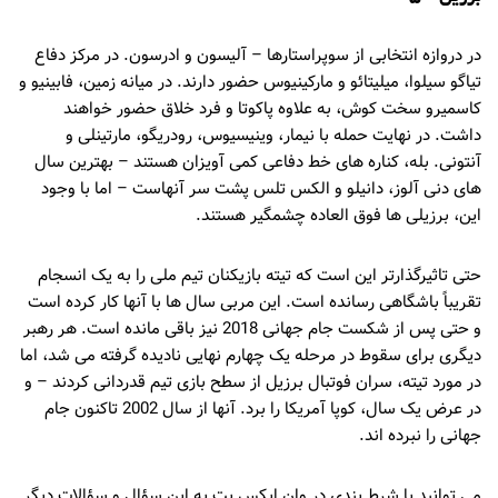
در دروازه انتخابی از سوپراستارها – آلیسون و ادرسون. در مرکز دفاع
تیاگو سیلوا، میلیتائو و مارکینیوس حضور دارند. در میانه زمین، فابینیو و
کاسمیرو سخت کوش، به علاوه پاکوتا و فرد خلاق حضور خواهند
داشت. در نهایت حمله با نیمار، وینیسیوس، رودریگو، مارتینلی و
آنتونی. بله، کناره های خط دفاعی کمی آویزان هستند – بهترین سال
های دنی آلوز، دانیلو و الکس تلس پشت سر آنهاست – اما با وجود
این، برزیلی ها فوق العاده چشمگیر هستند.
حتی تاثیرگذارتر این است که تیته بازیکنان تیم ملی را به یک انسجام
تقریباً باشگاهی رسانده است. این مربی سال ها با آنها کار کرده است
و حتی پس از شکست جام جهانی 2018 نیز باقی مانده است. هر رهبر
دیگری برای سقوط در مرحله یک چهارم نهایی نادیده گرفته می شد، اما
در مورد تیته، سران فوتبال برزیل از سطح بازی تیم قدردانی کردند – و
در عرض یک سال، کوپا آمریکا را برد. آنها از سال 2002 تاکنون جام
جهانی را نبرده اند.
می توانید با شرط بندی در وان ایکس بت به این سؤال و سؤالات دیگر