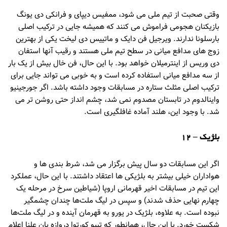
وقتی صحبت از تیم ملی می شود، ممفیس دیپای و فرانکی دی یونگ
بازیکنان هجومی فراموش می کنند که همیشه جایی در ترکیب اصلی
بارسلونا ندارند. ویرجیل فن دایک و ماتییس دی لیخت یکی از بهترین
زوج های مدافع میانی در سطح تیم ملی هستند و رقیب آنها استفان
دی وریس از اینترمیلان خواهد بود. با این حال، فن خال بیش از یک بار
از سه مدافع میانی استفاده کرده است و به خوبی می تواند جایی برای
ترکیب اصلی مثلث ستاره در مسابقات وجود داشته باشد. اگر جورجینیو
واینالدوم در تابستان مصدوم نمی شد، چشم انداز حتی روشن تر می
شد. با وجود این، هلند آماده غافلگیری است.
بلژیک – 12
اگر این مسابقات دو سال پیش برگزار می شد، شرط بندی ها و
هواداران خیلی بیشتر به بلژیکی ها اعتقاد داشتند. با این حال، عملکرد
این تیم در مسابقات اخیر قهرمانی اروپا (شیاطین سرخ در مرحله یک
چهارم نهایی حذف شدند) و سپس در لیگ ملت‌ها چندان چشمگیر
نبوده است. به علاوه، بلژیک در یورو به قهرمان آینده و در لیگ ملت‌ها
شکست خورد. با این حال، همانطور که تیبو کورتوا دروازه بان علنا ​​اعلام