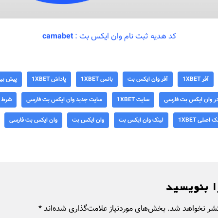
کد هدیه ثبت نام وان ایکس بت :
camabet
آفر 1XBET
آفر وان ایکس بت
بانس 1XBET
پاداش 1XBET
پیش بینی 1XBET
در وان ایکس بت فارسی
سایت 1XBET
سایت جدید وان ایکس بت فارسی
شرط 
ک اصلی 1XBET
لینک وان ایکس بت
وان ایکس بت
وان ایکس بت فارسی
ا بنویسید
تشر نخواهد شد.
بخش‌های موردنیاز علامت‌گذاری شده‌اند
*