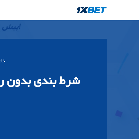
پرش
به
محتوا
خان
شرط بندی بدون ری