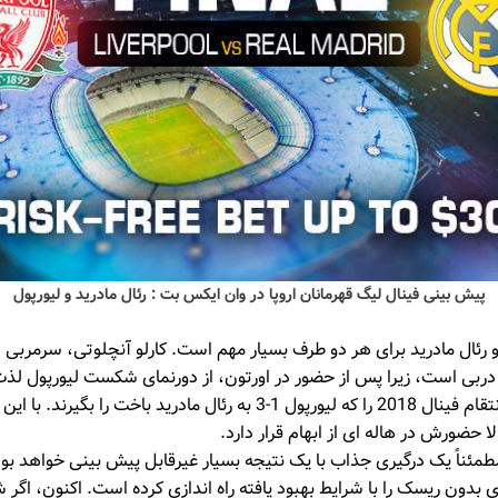
پیش بینی فینال لیگ قهرمانان اروپا در وان ایکس بت : رئال مادرید و لیورپول
ل و رئال مادرید برای هر دو طرف بسیار مهم است. کارلو آنچلوتی، سرمربی 
ه دربی است، زیرا پس از حضور در اورتون، از دورنمای شکست لیورپول لذت
ستاره قرمزها مصمم است انتقام فینال 2018 را که لیورپول 1-3 به رئال مادر
حضورش در هاله ای از ابهام قرار دارد.
 مطمئناً یک درگیری جذاب با یک نتیجه بسیار غیرقابل پیش بینی خواهد ب
بدون ریسک را با شرایط بهبود یافته راه اندازی کرده است. اکنون، اگ