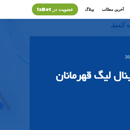
عضویت در 1xBet
آخرین مطالب
وبلاگ
ال لیگ قهرمانان