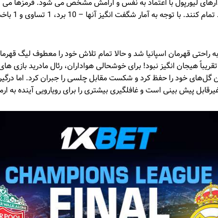
ارهای لیورپول با اعتماد به نفس و آرامش مشخص می شود. قرمزها می دانن
هر مسابقه ای را به نف
د به راحتی قهرمان اسپانیا شد و حالا تمام تلاش خود را معطوف لیگ قهرما
ورنمنت بدون Meringues تقریباً هیجان انگیز نبود! برای خوشحالی هواداران، رئال مادرید باز
من گل‌های خود را حفظ کرد و شکست مقابل چلسی را جبران کرد. اما درگی
رقابل پیش بینی است و غافلگیری بیشتری را برای رویارویی آینده به ارم